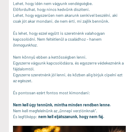
Lehet, hogy idén nem vágyunk vendégségbe.
Előfordulhat, hogy nincs kedvünk díszíteni.
Lehet, hogy egyszerűen nem akarunk senkivel beszélni, aki
csak jót akar mondani, de nem érti, mi zajlik bennünk.
És lehet, hogy ezzel együtt is szeretnénk valahogyan
kapcsolódni. Nem feltétlenül a családhoz – hanem
önmagunkhoz
.
Nem könnyű ebben a kettősségben lenni.
Egyszerre vágyunk kapcsolódásra, és egyszerre védekeznénk a
fájdalomtól.
Egyszerre szeretnénk jól lenni, és közben alig bírjuk cipelni ezt
az egészet.
És pontosan ezért fontos most kimondani:
Nem kell úgy tennünk, mintha minden rendben lenne.
Nem kell megfelelnünk az „ünnepi verziónknak”.
És legfőképp:
nem kell eljátszanunk, hogy nem fáj.