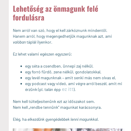
Lehetőség az önmagunk felé
fordulásra
Nem arról van szó, hogy el kell zárkóznunk mindentől.
Hanem arról, hogy megengedhetjük magunknak azt, ami
valóban
táplál ilyenkor.
Ez lehet valami egészen egyszerű:
egy séta a csendben, ünnepi zaj nélkül,
egy forró fürdő, zene nélkül, gondolatokkal,
egy levél magunknak – amit senki más nem olvas el,
egy podcast vagy videó, ami végre arról beszél, amit mi
ez itt
érzünk (pl. talán épp
).
Nem kell túlteljesítenünk ezt az időszakot sem.
Nem kell „rendbe tennünk” magunkat karácsonyra.
Elég, ha
elkezdünk gyengédebbek lenni magunkkal
.