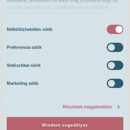
adatokkal, amelyeket Ön adott meg számukra vagy az
Ön által használt más szolgáltatásokból gyűjtöttek.
Hozzájárulás
Nélkülözhetetlen sütik
kiválasztása
Preferencia sütik
Statisztikai sütik
Marketing sütik
Karácsony. A szeretet, az összetartozás, az ünneplés időszaka.
Legalábbis ezt mondják.
Részletek megjelenítése
De mi van akkor, ha meddőséggel élve nekünk ez az időszak
nem a csillagszórókról, hanem az összeszorult torkunkról szól?
Mindent engedélyez