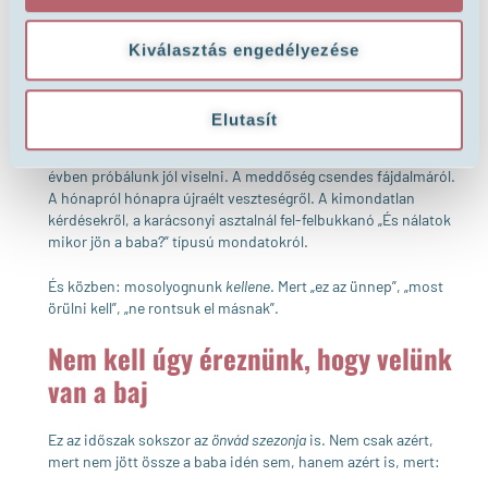
Mi van akkor, ha valahol mélyen nem vágyunk semmi másra,
csak arra, hogy
valahogy túl legyünk rajta
?
És mi van akkor, ha emiatt bűntudatunk van? Ha úgy érezzük,
Kiválasztás engedélyezése
hogy valami baj van velünk, amiért nem tudunk szívből
ünnepelni?
Elutasít
Sokunk számára a karácsony nemcsak az ajándékokról és
mézeskalácsról szól, hanem arról a fájdalomról is, amit egész
évben próbálunk jól viselni. A meddőség csendes fájdalmáról.
A hónapról hónapra újraélt veszteségről. A kimondatlan
kérdésekről, a karácsonyi asztalnál fel-felbukkanó „És nálatok
mikor jön a baba?” típusú mondatokról.
És közben: mosolyognunk
kellene
. Mert „ez az ünnep”, „most
örülni kell”, „ne rontsuk el másnak”.
Nem kell úgy éreznünk, hogy velünk
van a baj
Ez az időszak sokszor az
önvád szezonja
is. Nem csak azért,
mert nem jött össze a baba idén sem, hanem azért is, mert: