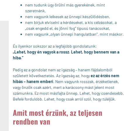
nem tudunk úgy örülni más gyerekének, mint
szeretnénk,
nem vagyunk lelkesek az ünnepi készülődésben,
nem bírjuk elviselni a kérdéseket, a kis célzásokat, a
„csak engedd el, és jönni fog” típusú tanácsokat,
nem vagyunk „olyan ünnepi hangulatban”, mint máskor.
És ilyenkor sokszor az a legfájóbb gondolatunk:
„Lehet, hogy én vagyok a rossz. Lehet, hogy bennem van a
hiba.”
Pedig ez a gondolat nem az igazság – hanem fájdalomból
született következtetés. Az igazság az, hogy
ez az érzés nem
hibás – hanem emberi
. Nem vagyunk rosszak, érzéketlenek,
vagy önzők csak azért, mert a karácsony mást jelent most
számunkra. Ez most másfajta ünnep. Lehet, hogy csendesebb.
Befelé fordulóbb. Lehet, hogy csak arról szól, hogy
túléljük
.
Amit most érzünk, az teljesen
rendben van