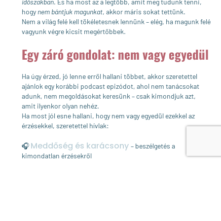
időszakban
. És ha most az a legtöbb, amit meg tudunk tenni,
hogy
nem bántjuk magunkat
, akkor máris sokat tettünk.
Nem a világ felé kell tökéletesnek lennünk – elég, ha magunk felé
vagyunk végre kicsit megértőbbek.
Egy záró gondolat: nem vagy egyedül
Ha úgy érzed, jó lenne erről hallani többet, akkor szeretettel
ajánlok egy korábbi podcast epizódot, ahol nem tanácsokat
adunk, nem megoldásokat keresünk – csak kimondjuk azt,
amit ilyenkor olyan nehéz.
Ha most jól esne hallani, hogy nem vagy egyedül ezekkel az
érzésekkel, szeretettel hívlak:
Meddőség és karácsony
🎧
– beszélgetés a
kimondatlan érzésekről