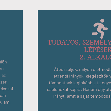
TUDATOS, SZEMÉL
LÉPÉSE
2. ALKA
ülön
en.
Átbeszéljük, milyen életmódb
 az
étrendi irányok, kiegészítők
szer
támogatnák leginkább a te egy
elyezni
sablonokat kapsz. Hanem egy átg
ban
irányt, amit a saját tempódba
k, ami