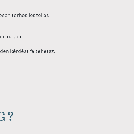
san terhes leszel és
atni magam.
den kérdést feltehetsz,
G?