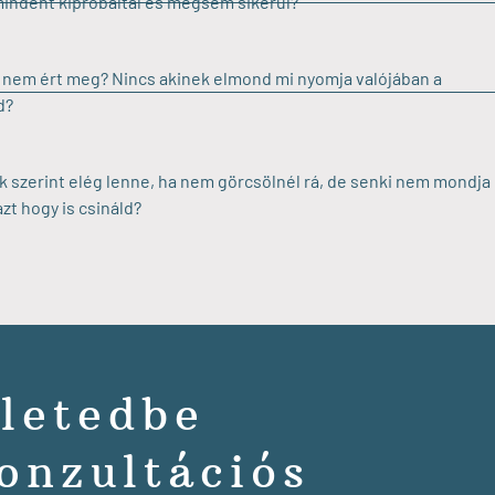
indent kipróbáltál és mégsem sikerül?
 nem ért meg? Nincs akinek elmond mi nyomja valójában a
d?
 szerint elég lenne, ha nem görcsölnél rá, de senki nem mondja
zt hogy is csináld?
életedbe
onzultációs