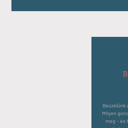
B
Beszélünk a
Milyen gond
meg – és 