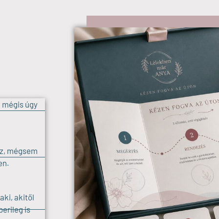
, mégis úgy
rsz, mégsem
en.
ki, akitől
erileg is