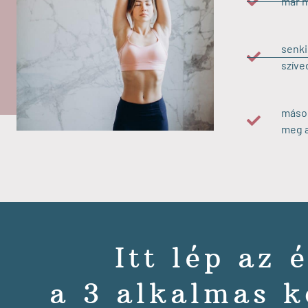
már m
senki
szíve
mások
meg a
Itt lép az 
a 3 alkalmas k