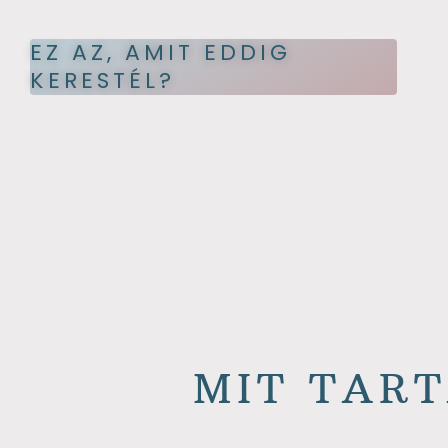
EZ AZ, AMIT EDDIG
KERESTÉL?
MIT TAR