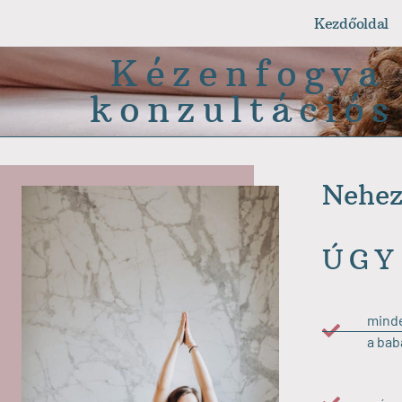
Kezdőoldal
Kézenfogva 
konzultációs
Nehez
ÚGY
minde
a bab