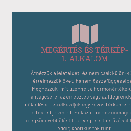
MEGÉRTÉS ÉS TÉRKÉP-
1. ALKALOM
Átnézzük a leleteidet, és nem csak külön-k
értelmezzük őket, hanem összefüggéseib
Megnézzük, mit üzennek a hormonértékek,
anyagcsere, az emésztés vagy az idegrend
működése – és elkezdjük egy közös térképre h
a tested jelzéseit. Sokszor már ez önmagá
megkönnyebbülést hoz: végre érthetővé váli
eddig kaotikusnak tűnt.