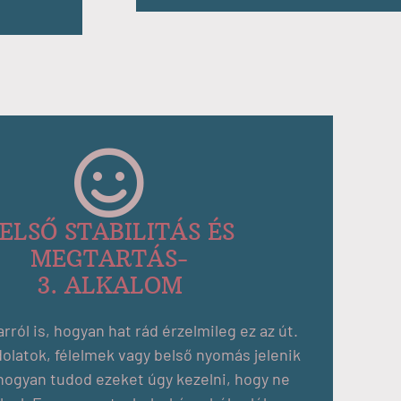
ELSŐ STABILITÁS ÉS
MEGTARTÁS-
3. ALKALOM
rról is, hogyan hat rád érzelmileg ez az út.
olatok, félelmek vagy belső nyomás jelenik
hogyan tudod ezeket úgy kezelni, hogy ne