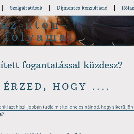
Szolgáltatások
Díjmentes konzultáció
Róla
az úton-
 folyamat
ített fogantatással küzdesz?
 ÉRZED, HOGY ....
nki azt hiszi, jobban tudja mit kellene csinálnod, hogy sikerüljön
a?