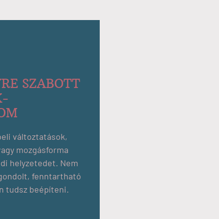
YRE SZABOTT
K-
LOM
eli változtatások,
 vagy mozgásforma
edi helyzetedet. Nem
ondolt, fenntartható
n tudsz beépíteni.