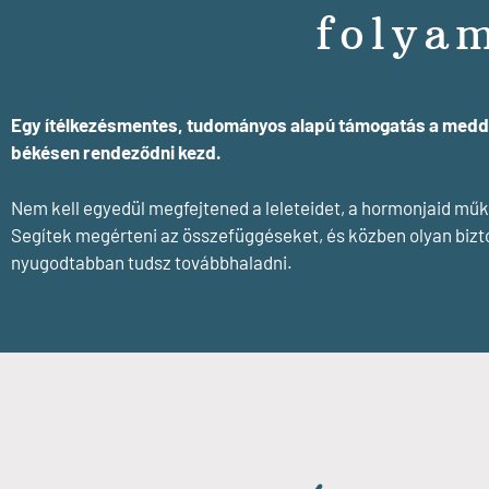
folya
Egy ítélkezésmentes, tudományos alapú támogatás a meddős
békésen rendeződni kezd.
Nem kell egyedül megfejtened a leleteidet, a hormonjaid mű
Segítek megérteni az összefüggéseket, és közben olyan biz
nyugodtabban tudsz továbbhaladni.