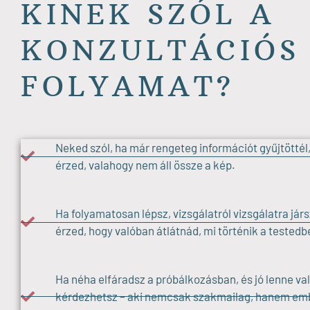
KINEK SZÓL A
KONZULTÁCIÓS
FOLYAMAT?
Neked szól, ha már rengeteg információt gyűjtöttél
érzed, valahogy nem áll össze a kép.
Ha folyamatosan lépsz, vizsgálatról vizsgálatra já
érzed, hogy valóban átlátnád, mi történik a testedb
Ha néha elfáradsz a próbálkozásban, és jó lenne vala
kérdezhetsz – aki nemcsak szakmailag, hanem emb