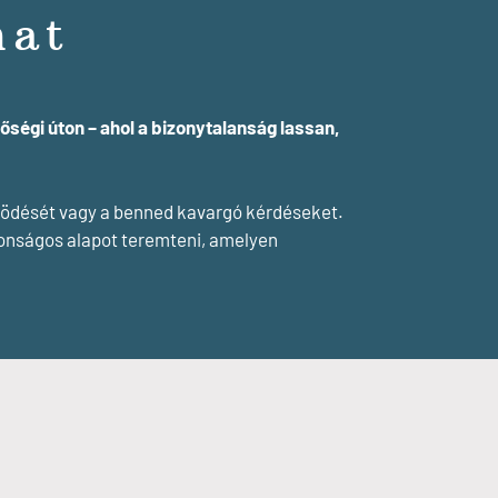
mat
égi úton – ahol a bizonytalanság lassan,
ködését vagy a benned kavargó kérdéseket.
tonságos alapot teremteni, amelyen