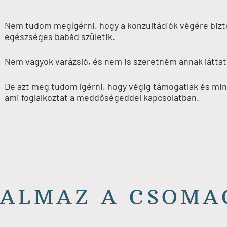
Nem tudom megígérni, hogy a konzultációk végére bizto
egészséges babád születik.
Nem vagyok varázsló, és nem is szeretném annak látt
De azt meg tudom ígérni, hogy végig támogatlak és min
ami foglalkoztat a meddőségeddel kapcsolatban.
TALMAZ A CSOMA