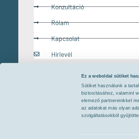
Konzultáció
Rólam
Kapcsolat
Hírlevél
Ez a weboldal sütiket has
Sütiket használunk a tart
biztosításához, valamint 
elemező partnereinkkel me
az adatokat más olyan ad
szolgáltatásokból gyűjtötte
Az oldalon található információk tájékoztató jellegűek. Nem 
helyettesítik az orvo