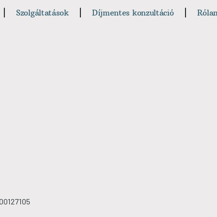
Szolgáltatások
Díjmentes konzultáció
Róla
300127105