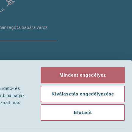
ár régóta babára vársz
Mindent engedélyez
irdető- és
Kiválasztás engedélyezése
mbinálhatják
sznált más
Elutasít
ügyi probléma kezelésére, és nem