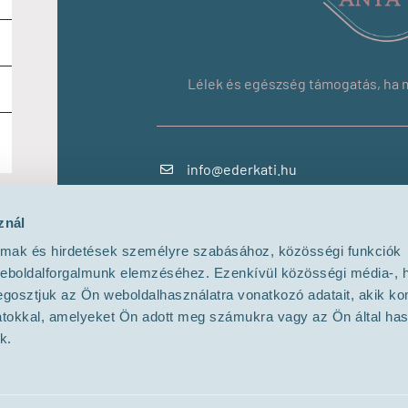
Lélek és egészség támogatás, ha m
info@ederkati.hu
+36 30 012 7105
znál
almak és hirdetések személyre szabásához, közösségi funkciók
Adatkezelési tájékoztató
weboldalforgalmunk elemzéséhez. Ezenkívül közösségi média-, h
Impresszum
gosztjuk az Ön weboldalhasználatra vonatkozó adatait, akik ko
Szerződési feltételek
atokkal, amelyeket Ön adott meg számukra vagy az Ön által ha
k.
alkalmasak diagnosztizálásra, öndiagnózisra, bármilyen egészség
s általi kivizsgálást, kezelést és szakorvosi konzultációt.