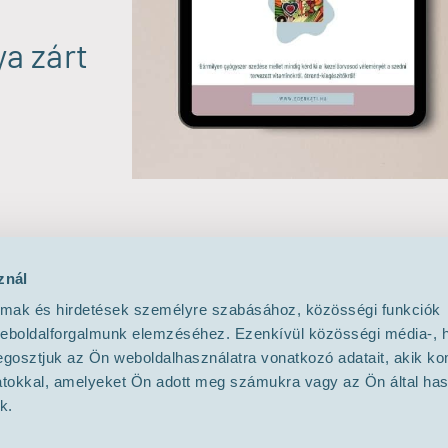
a zárt
znál
almak és hirdetések személyre szabásához, közösségi funkciók
weboldalforgalmunk elemzéséhez. Ezenkívül közösségi média-, h
gosztjuk az Ön weboldalhasználatra vonatkozó adatait, akik ko
atokkal, amelyeket Ön adott meg számukra vagy az Ön által ha
k.