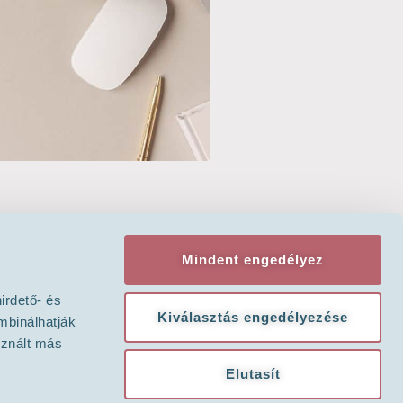
Mindent engedélyez
irdető- és
Kiválasztás engedélyezése
mbinálhatják
sznált más
Elutasít