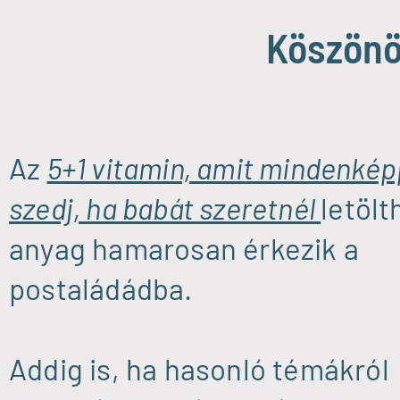
Köszönö
Az
5+1 vitamin, amit mindenké
szedj, ha babát szeretnél
letölt
anyag hamarosan érkezik a
postaládádba.
Addig is, ha hasonló témákról