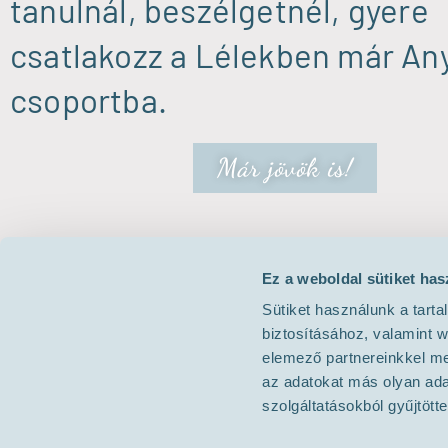
tanulnál, beszélgetnél, gyere
csatlakozz a Lélekben már Any
csoportba.
Már jövök is!
Ez a weboldal sütiket has
Sütiket használunk a tart
biztosításához, valamint 
elemező partnereinkkel me
az adatokat más olyan ad
szolgáltatásokból gyűjtötte