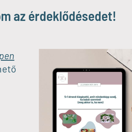
m az érdeklődésedet!
ppen
hető